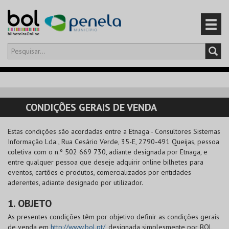
Olá,
iniciar sessão
PT
0
CARRINHO
CONDIÇÕES GERAIS DE VENDA
EVENTOS
Estas condições são acordadas entre a
Etnaga - Consultores Sistemas
Informação Lda.
, Rua Cesário Verde, 35-E, 2790-491 Queijas, pessoa
CARTÕES
coletiva com o n.º 502 669 730, adiante designada por Etnaga, e
entre qualquer pessoa que deseje adquirir online bilhetes para
PRODUTOS
eventos, cartões e produtos, comercializados por entidades
aderentes, adiante designado por utilizador.
1. OBJETO
As presentes condições têm por objetivo definir as condições gerais
de venda em
http://www.bol.pt/
, designada simplesmente por
BOL
,