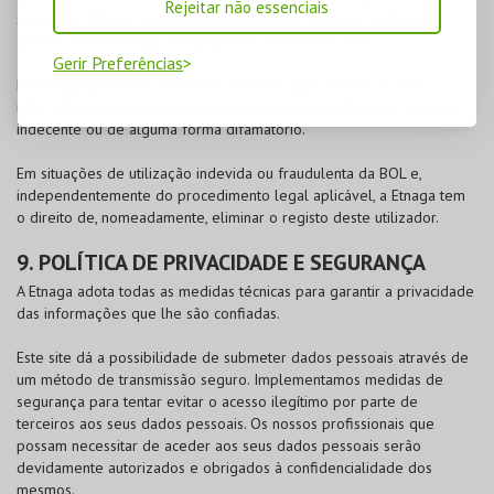
Rejeitar não essenciais
se opor à difusão desta informação para a Opiniões Verificadas
através do endereço:
info@opinioes-verificadas.com
Gerir Preferências
Esta plataforma não deverá ser utilizada para a troca de vírus
informáticos, mailings em massa, material ilegal, ofensivo, abusivo,
indecente ou de alguma forma difamatório.
Em situações de utilização indevida ou fraudulenta da
BOL
e,
independentemente do procedimento legal aplicável, a Etnaga tem
o direito de, nomeadamente, eliminar o registo deste utilizador.
9. POLÍTICA DE PRIVACIDADE E SEGURANÇA
A Etnaga adota todas as medidas técnicas para garantir a privacidade
das informações que lhe são confiadas.
Este site dá a possibilidade de submeter dados pessoais através de
um método de transmissão seguro. Implementamos medidas de
segurança para tentar evitar o acesso ilegítimo por parte de
terceiros aos seus dados pessoais. Os nossos profissionais que
possam necessitar de aceder aos seus dados pessoais serão
devidamente autorizados e obrigados à confidencialidade dos
mesmos.