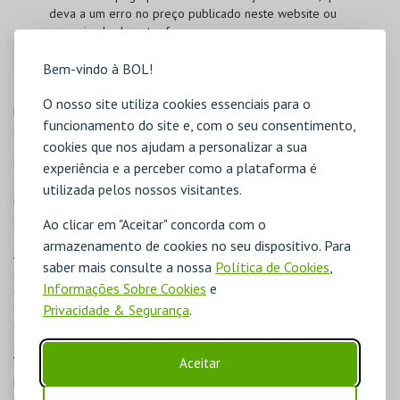
deva a um erro no preço publicado neste website ou
comunicado de outra forma;
Consiga adquirir um bilhete antes da sua data de venda;
Consiga adquirir um bilhete que não deveria ter sido colocado
Bem-vindo à BOL!
à venda;
O nosso site utiliza cookies essenciais para o
Esta medida será aplicável quer o erro se deva a uma falha humana
funcionamento do site e, com o seu consentimento,
ou a uma falha técnica na plataforma BOL.
cookies que nos ajudam a personalizar a sua
O utilizador registado na
BOL
é responsável pelos seus dados de
experiência e a perceber como a plataforma é
acesso, devendo garantir a confidencialidade dos mesmos. É
utilizada pelos nossos visitantes.
igualmente responsável pelos seus dados pessoais e devida
atualização.
Ao clicar em "Aceitar" concorda com o
armazenamento de cookies no seu dispositivo. Para
Ao assinalar "LI E ACEITO AS CONDIÇÕES GERAIS", o cliente expressa
saber mais consulte a nossa
Política de Cookies
,
o seu consentimento, livre e informado, através do qual aceita que
Informações Sobre Cookies
e
os seus dados pessoais sejam utilizados pela Opiniões Verificadas
(empresa externa, terceira) para recolher a sua avaliação após a
Privacidade & Segurança
.
compra. A Opiniões Verificadas usará os dados dos clientes única e
exclusivamente para as necessidades da solução. A Opiniões
Verificadas está estritamente proibida de comunicar a qualquer
Aceitar
pessoa informações pessoais ou nominativas que identifique o
cliente ou viole a sua privacidade. O cliente tem a oportunidade de