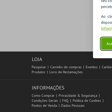
seu co
perceb
Ao cl
disp
Inform
Ace
LOJA
Pesquisar
Carrinho de compras
Eventos
Cartõe
Produtos
Livro de Reclamações
INFORMAÇÕES
Como Comprar
Privacidade & Segurança
Condições Gerais
FAQ
Política de Cookies
Pontos de Venda
Dados Pessoais