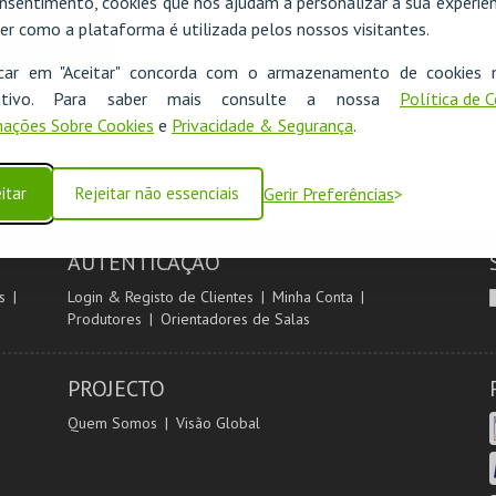
nsentimento, cookies que nos ajudam a personalizar a sua experiên
er como a plataforma é utilizada pelos nossos visitantes.
icar em "Aceitar" concorda com o armazenamento de cookies 
ositivo. Para saber mais consulte a nossa
Política de 
ações Sobre Cookies
e
Privacidade & Segurança
.
itar
Rejeitar não essenciais
Gerir Preferências
AUTENTICAÇÃO
s
Login & Registo de Clientes
Minha Conta
Produtores
Orientadores de Salas
PROJECTO
Quem Somos
Visão Global